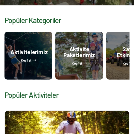
Popüler Kategoriler
Aktivite
Safa
Aktivitelerimiz
Paketlerimiz
Etkinli
Keşfet
Keşfet
Keşfet
Popüler Aktiviteler