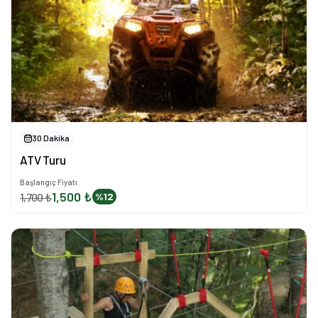
30 Dakika
ATV Turu
Başlangıç Fiyatı
1,500 ₺
1,700 ₺
%12