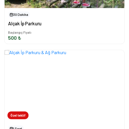
30 Dakika
Alçak İp Parkuru
Başlangıç Fiyatı
500 ₺
Özel teklif
1 Saat