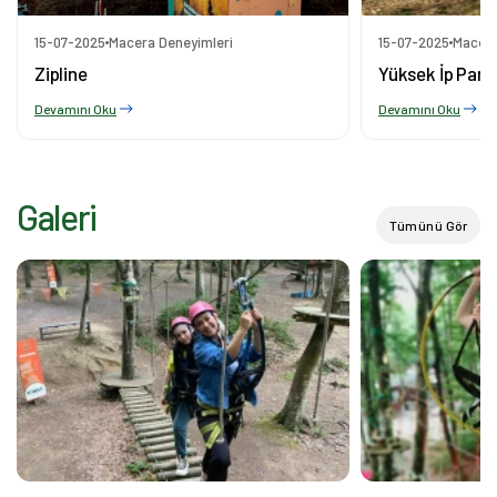
15-07-2025
Macera Deneyimleri
15-07-2025
Macera
Zipline
Yüksek İp Park
Devamını Oku
Devamını Oku
Galeri
Tümünü Gör