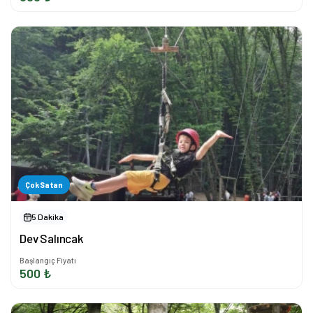
Çok Satan
5 Dakika
Dev Salıncak
Başlangıç Fiyatı
500 ₺