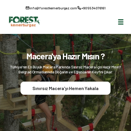
info@forestkemerburgaz.com
+90 5534076161
Macera'ya Hazır Mısın ?
Türkiye'nin En Büyük Macera Parkında Sınırsız Macera İçin Hazır Mısın?
Belgrad Ormanlarında Doğanın ve Eğlencenin Keyfini Çıkar.
Sınırsız Macera'yı Hemen Yakala